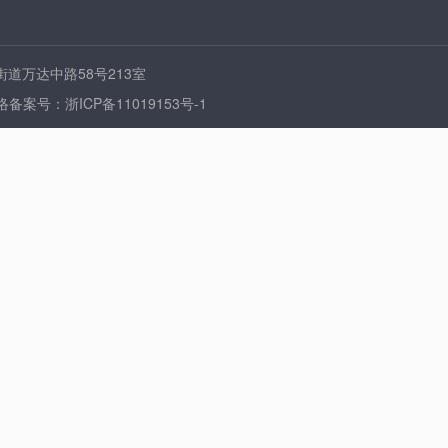
堰街道万达中路58号213室
》 网络备案号：浙ICP备11019153号-1