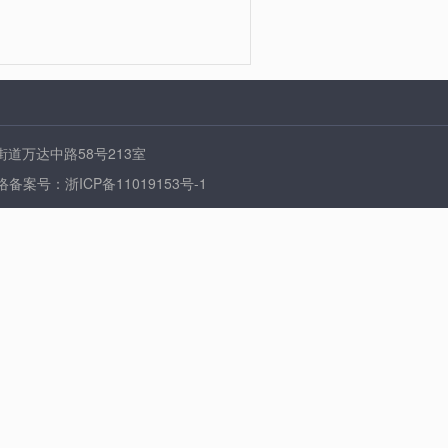
堰街道万达中路58号213室
》 网络备案号：浙ICP备11019153号-1